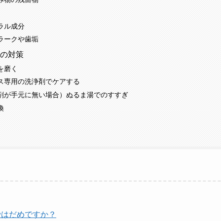
ラル成分
ラークや歯垢
の対策
を磨く
ス専用の洗浄剤でケアする
剤が手元に無い場合）ぬるま湯でのすすぎ
換
ではだめですか？