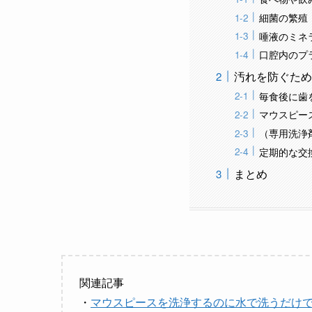
細菌の繁殖
唾液のミネ
口腔内のプ
汚れを防ぐため
毎食後に歯
マウスピー
（専用洗浄
定期的な交
まとめ
関連記事
・
マウスピースを洗浄するのに水で洗うだけ